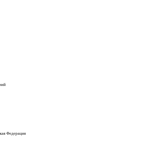
ний
кая Федерация