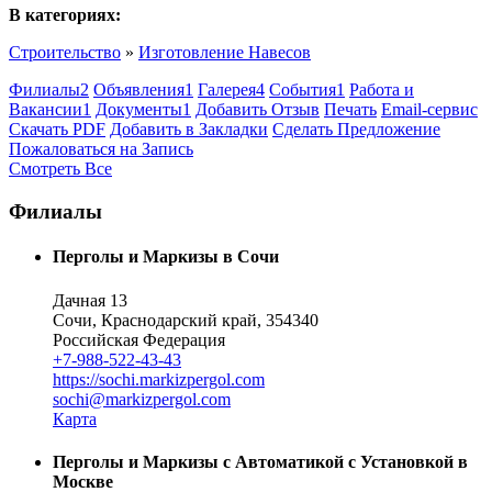
В категориях:
Строительство
»
Изготовление Навесов
Филиалы
2
Объявления
1
Галерея
4
События
1
Работа и
Вакансии
1
Документы
1
Добавить Отзыв
Печать
Email-сервис
Скачать PDF
Добавить в Закладки
Сделать Предложение
Пожаловаться на Запись
Смотреть Все
Филиалы
Перголы и Маркизы в Сочи
Дачная 13
Сочи, Краснодарский край, 354340
Российская Федерация
+7-988-522-43-43
https://sochi.markizpergol.com
sochi@markizpergol.com
Карта
Перголы и Маркизы с Автоматикой с Установкой в
Москве