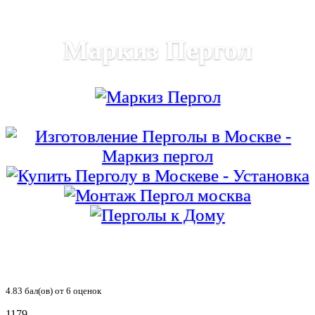
Маркиз Пергол
4.83
бал(ов) от
6
оценок
1179