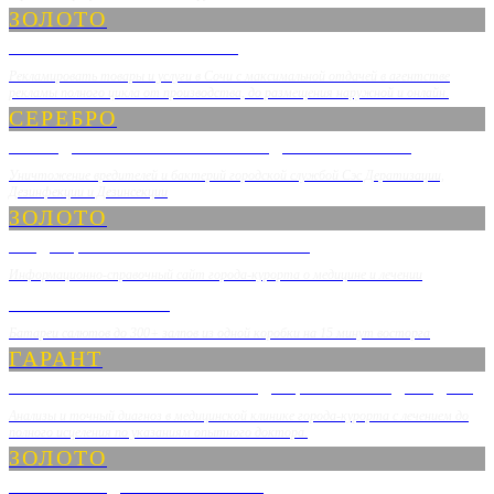
ЗОЛОТО
ТАБЛИЧКИ И ВЫВЕСКИ
Рекламировать товары и услуги в Сочи с максимальной отдачей в агентстве
рекламы полного цикла от производства, до размещения наружной и онлайн.
СЕРЕБРО
ГОРОДСКАЯ СЛУЖБА СЭС ДЕЗИНСЕКТОР
Уничтожение вредителей и бактерий городской службой Сэс Дератизации,
Дезинфекции и Дезинсекции
ЗОЛОТО
МЕДИЦИНСКИЙ ПОРТАЛ СОЧИ
Информационно-справочный сайт города-курорта о медицине и лечении
СПБ ФЕЙЕРВЕРК
Батареи салютов до 300+ залпов из одной коробки на 15 минут восторга
ГАРАНТ
КЛИНИКА СЕМЕЙНОЙ МЕДИЦИНЫ «НАДЕЖДА»
Анализы и точный диагноз в медицинской клинике города-курорта с лечением до
полного исцеления по указаниям опытного доктора.
ЗОЛОТО
СОЧИ СОЗДАНИЕ САЙТОВ