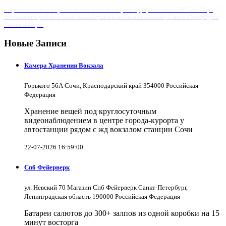
Студия создания и продвижения сайтов в городе-курорте Сочи с 2007-го. Море
выполненных работ и океан благодарных клиентов из Москвы, Санкт-Петербурга,
России и Мира.
Новые Записи
Камера Хранения Вокзала
Горького 56А Сочи, Краснодарский край 354000 Российская
Федерация
Хранение вещей под круглосуточным
видеонаблюдением в центре города-курорта у
автостанции рядом с жд вокзалом станции Сочи
22-07-2026 16:59:00
Спб Фейерверк
ул. Невский 70 Магазин Спб Фейерверк Санкт-Петербург,
Ленинградская область 190000 Российская Федерация
Батареи салютов до 300+ залпов из одной коробки на 15
минут восторга