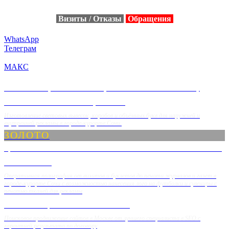
Визиты / Отказы
Обращения
WhatsApp
Телеграм
МАКС
ВЫВЕСКИ, СВЕТОВЫЕ, ОБЪЁМНЫЕ БУКВЫ,
СВЕТОВЫЕ КОРОБА, НЕОН
Изготовление световых вывесок, коробов и объёмных букв для наружней и
внутренней рекламы в городе-курорте Сочи.
ЗОЛОТО
ЦЕНТР ТИПОГРАФИЙ РЕКЛАМНОГО АГЕНТСТВА
«ENERGY»
Оперативная полиграфия от визитов и буклетов до печати журналов и газет в
городе-курорте Сочи с возможностью нанесения лого на футболки и сувениры с
печатью тканей для рекламы
SEO-СПЕЦИАЛИСТ МОСКВА
Поисковое продвижение сайтов в Москве от лучшего специалиста в SEO с
гарантией результата по договору