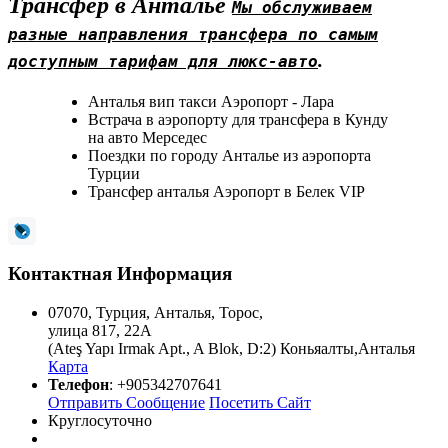
Трансфер в Анталье
Мы обслуживаем
разные направления трансфера по самым
.
доступным тарифам для люкс-авто
Анталья вип такси Аэропорт - Лара
Встрача в аэропорту для трансфера в Кунду
на авто Мерседес
Поездки по городу Анталье из аэропорта
Турции
Трансфер анталья Аэропорт в Белек VIP
Контактная Информация
07070
,
Турция
,
Анталья
,
Торос
,
улица 817, 22A
(Ateş Yapı Irmak Apt., A Blok, D:2) Коньяалты,Анталья
Карта
Телефон
:
+905342707641
Отправить Сообщение
Посетить Сайт
Круглосуточно