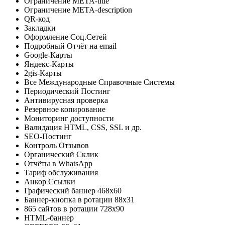
Ограничение META-title
Ограничение META-description
QR-код
Закладки
Оформление Соц.Сетей
Подробный Отчёт на email
Google-Карты
Яндекс-Карты
2gis-Карты
Все Международные Справочные Системы
Периодический Постинг
Антивирусная проверка
Резервное копирование
Мониторинг доступности
Валидация HTML, CSS, SSL и др.
SEO-Постинг
Контроль Отзывов
Органический Склик
Отчёты в WhatsApp
Тариф обслуживания
Анкор Ссылки
Графический баннер 468x60
Баннер-кнопка в ротации 88х31
865 сайтов в ротации 728х90
HTML-баннер