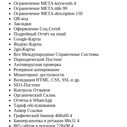
Ограничение META-keywords
4
Ограничение META-title
99
Ограничение META-description
150
QR-код
Закладки
Оформление Соц.Сетей
Подробный Отчёт на email
Google-Карты
Яндекс-Карты
2gis-Карты
Все Международные Справочные Системы
Периодический Постинг
Антивирусная проверка
Резервное копирование
Мониторинг доступности
Валидация HTML, CSS, SSL и др.
SEO-Постинг
Контроль Отзывов
Органический Склик
Отчёты в WhatsApp
Тариф обслуживания
Анкор Ссылки
Графический баннер 468x60
4
Баннер-кнопка в ротации 88х31
4
865 сайтов в ротации 728х90
4