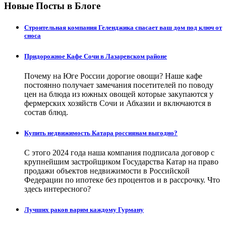
Новые Посты в Блоге
Строительная компания Геленджика спасает ваш дом под ключ от
сноса
Придорожное Кафе Сочи в Лазаревском районе
Почему на Юге России дорогие овощи? Наше кафе
постоянно получает замечания посетителей по поводу
цен на блюда из южных овощей которые закупаются у
фермерских хозяйств Сочи и Абхазии и включаются в
состав блюд.
Купить недвижимость Катара россиянам выгодно?
С этого 2024 года наша компания подписала договор с
крупнейшим застройщиком Государства Катар на право
продажи объектов недвижимости в Российской
Федерации по ипотеке без процентов и в рассрочку. Что
здесь интересного?
Лучших раков варим каждому Гурману