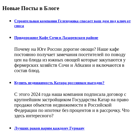
Новые Посты в Блоге
Строительная компания Геленджика спасает ваш дом под ключ от
сноса
Придорожное Кафе Сочи в Лазаревском районе
Почему на Юге России дорогие овощи? Наше кафе
постоянно получает замечания посетителей по поводу
цен на блюда из южных овощей которые закупаются у
фермерских хозяйств Сочи и Абхазии и включаются в
состав блюд.
Купить недвижимость Катара россиянам выгодно?
С этого 2024 года наша компания подписала договор с
крупнейшим застройщиком Государства Катар на право
продажи объектов недвижимости в Российской
Федерации по ипотеке без процентов и в рассрочку. Что
здесь интересного?
Лучших раков варим каждому Гурману