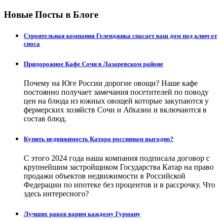
Новые Посты в Блоге
Строительная компания Геленджика спасает ваш дом под ключ от
сноса
Придорожное Кафе Сочи в Лазаревском районе
Почему на Юге России дорогие овощи? Наше кафе
постоянно получает замечания посетителей по поводу
цен на блюда из южных овощей которые закупаются у
фермерских хозяйств Сочи и Абхазии и включаются в
состав блюд.
Купить недвижимость Катара россиянам выгодно?
С этого 2024 года наша компания подписала договор с
крупнейшим застройщиком Государства Катар на право
продажи объектов недвижимости в Российской
Федерации по ипотеке без процентов и в рассрочку. Что
здесь интересного?
Лучших раков варим каждому Гурману