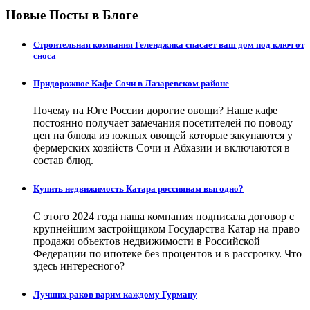
Новые Посты в Блоге
Строительная компания Геленджика спасает ваш дом под ключ от
сноса
Придорожное Кафе Сочи в Лазаревском районе
Почему на Юге России дорогие овощи? Наше кафе
постоянно получает замечания посетителей по поводу
цен на блюда из южных овощей которые закупаются у
фермерских хозяйств Сочи и Абхазии и включаются в
состав блюд.
Купить недвижимость Катара россиянам выгодно?
С этого 2024 года наша компания подписала договор с
крупнейшим застройщиком Государства Катар на право
продажи объектов недвижимости в Российской
Федерации по ипотеке без процентов и в рассрочку. Что
здесь интересного?
Лучших раков варим каждому Гурману