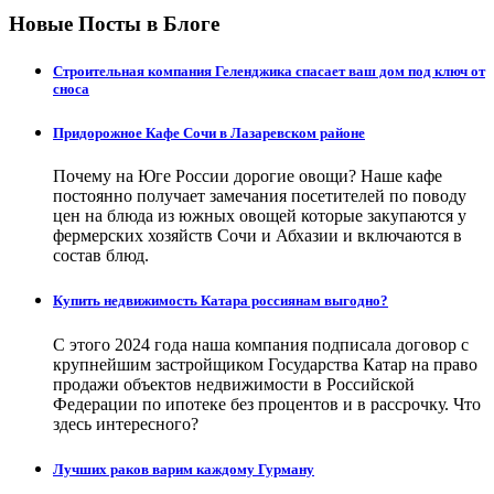
Новые Посты в Блоге
Строительная компания Геленджика спасает ваш дом под ключ от
сноса
Придорожное Кафе Сочи в Лазаревском районе
Почему на Юге России дорогие овощи? Наше кафе
постоянно получает замечания посетителей по поводу
цен на блюда из южных овощей которые закупаются у
фермерских хозяйств Сочи и Абхазии и включаются в
состав блюд.
Купить недвижимость Катара россиянам выгодно?
С этого 2024 года наша компания подписала договор с
крупнейшим застройщиком Государства Катар на право
продажи объектов недвижимости в Российской
Федерации по ипотеке без процентов и в рассрочку. Что
здесь интересного?
Лучших раков варим каждому Гурману