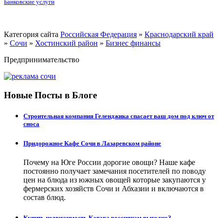
Банковские услуги
Категория сайта
Российская Федерация
»
Краснодарский край
»
Сочи
»
Хостинский район
»
Бизнес финансы
Предпринимательство
Новые Посты в Блоге
Строительная компания Геленджика спасает ваш дом под ключ от
сноса
Придорожное Кафе Сочи в Лазаревском районе
Почему на Юге России дорогие овощи? Наше кафе
постоянно получает замечания посетителей по поводу
цен на блюда из южных овощей которые закупаются у
фермерских хозяйств Сочи и Абхазии и включаются в
состав блюд.
Купить недвижимость Катара россиянам выгодно?