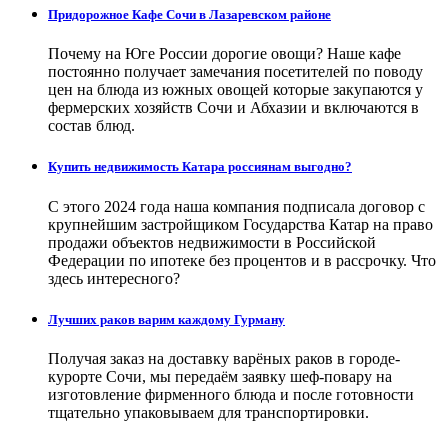
Придорожное Кафе Сочи в Лазаревском районе
Почему на Юге России дорогие овощи? Наше кафе
постоянно получает замечания посетителей по поводу
цен на блюда из южных овощей которые закупаются у
фермерских хозяйств Сочи и Абхазии и включаются в
состав блюд.
Купить недвижимость Катара россиянам выгодно?
С этого 2024 года наша компания подписала договор с
крупнейшим застройщиком Государства Катар на право
продажи объектов недвижимости в Российской
Федерации по ипотеке без процентов и в рассрочку. Что
здесь интересного?
Лучших раков варим каждому Гурману
Получая заказ на доставку варёных раков в городе-
курорте Сочи, мы передаём заявку шеф-повару на
изготовление фирменного блюда и после готовности
тщательно упаковываем для транспортировки.