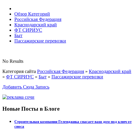
Обзор Категорий
Российская Федерация
Краснодарский край
ФТ СИРИУС
Быт
Пассажирские перевозки
No Results
Категория сайта
Российская Федерация
»
Краснодарский край
»
ФТ СИРИУС
»
Быт
»
Пассажирские перевозки
Добавить Сюда Запись
Новые Посты в Блоге
Строительная компания Геленджика спасает ваш дом под ключ от
сноса