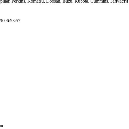
llar, Perkins, Komatsu, Doosan, Isuzu, Kubota, Сummins. Запчаст
26 06:53:57
ия