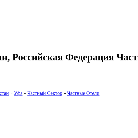
ан, Российская Федерация Час
стан
»
Уфа
»
Частный Сектор
»
Частные Отели