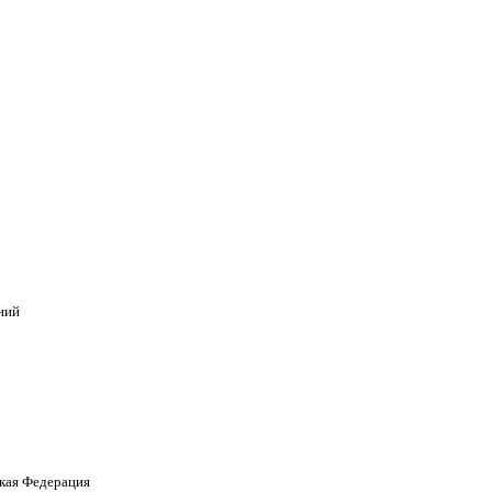
ний
кая Федерация