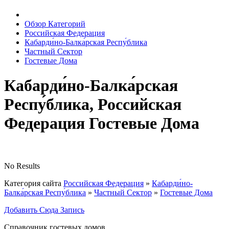
Обзор Категорий
Российская Федерация
Кабарди́но-Балка́рская Респу́блика
Частный Сектор
Гостевые Дома
Кабарди́но-Балка́рская
Респу́блика, Российская
Федерация Гостевые Дома
No Results
Категория сайта
Российская Федерация
»
Кабарди́но-
Балка́рская Респу́блика
»
Частный Сектор
»
Гостевые Дома
Добавить Сюда Запись
Справочник гостевых домов