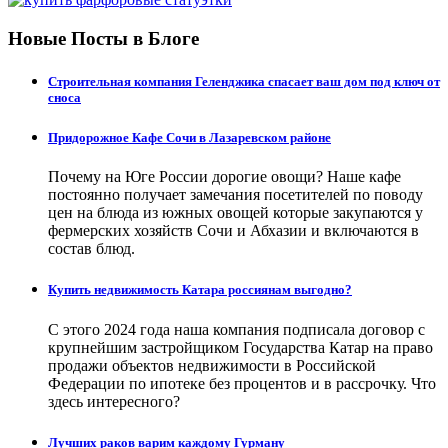
Новые Посты в Блоге
Строительная компания Геленджика спасает ваш дом под ключ от
сноса
Придорожное Кафе Сочи в Лазаревском районе
Почему на Юге России дорогие овощи? Наше кафе
постоянно получает замечания посетителей по поводу
цен на блюда из южных овощей которые закупаются у
фермерских хозяйств Сочи и Абхазии и включаются в
состав блюд.
Купить недвижимость Катара россиянам выгодно?
С этого 2024 года наша компания подписала договор с
крупнейшим застройщиком Государства Катар на право
продажи объектов недвижимости в Российской
Федерации по ипотеке без процентов и в рассрочку. Что
здесь интересного?
Лучших раков варим каждому Гурману