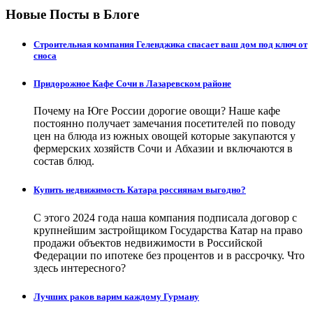
Новые Посты в Блоге
Строительная компания Геленджика спасает ваш дом под ключ от
сноса
Придорожное Кафе Сочи в Лазаревском районе
Почему на Юге России дорогие овощи? Наше кафе
постоянно получает замечания посетителей по поводу
цен на блюда из южных овощей которые закупаются у
фермерских хозяйств Сочи и Абхазии и включаются в
состав блюд.
Купить недвижимость Катара россиянам выгодно?
С этого 2024 года наша компания подписала договор с
крупнейшим застройщиком Государства Катар на право
продажи объектов недвижимости в Российской
Федерации по ипотеке без процентов и в рассрочку. Что
здесь интересного?
Лучших раков варим каждому Гурману