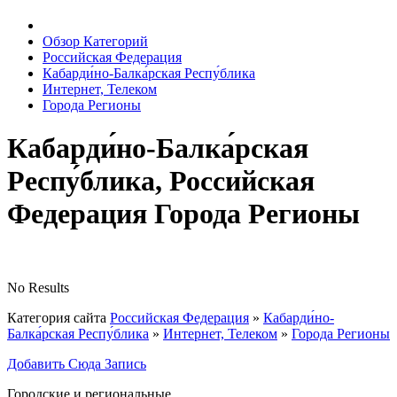
Обзор Категорий
Российская Федерация
Кабарди́но-Балка́рская Респу́блика
Интернет, Телеком
Города Регионы
Кабарди́но-Балка́рская
Респу́блика, Российская
Федерация Города Регионы
No Results
Категория сайта
Российская Федерация
»
Кабарди́но-
Балка́рская Респу́блика
»
Интернет, Телеком
»
Города Регионы
Добавить Сюда Запись
Городские и региональные