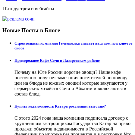
IT-индустрия и вебсайты
Новые Посты в Блоге
Строительная компания Геленджика спасает ваш дом под ключ от
сноса
Придорожное Кафе Сочи в Лазаревском районе
Почему на Юге России дорогие овощи? Наше кафе
постоянно получает замечания посетителей по поводу
цен на блюда из южных овощей которые закупаются у
фермерских хозяйств Сочи и Абхазии и включаются в
состав блюд.
Купить недвижимость Катара россиянам выгодно?
С этого 2024 года наша компания подписала договор с
крупнейшим застройщиком Государства Катар на право
продажи объектов недвижимости в Российской
Федерации по ипотеке без процентов и в рассрочку. Что