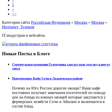
<
1
>
>>
Категория сайта
Российская Федерация
»
Москва
»
Москва
»
Интернет, Телеком
IT-индустрия и вебсайты
Новые Посты в Блоге
Строительная компания Геленджика спасает ваш дом под ключ от
сноса
Придорожное Кафе Сочи в Лазаревском районе
Почему на Юге России дорогие овощи? Наше кафе
постоянно получает замечания посетителей по поводу
цен на блюда из южных овощей которые закупаются у
фермерских хозяйств Сочи и Абхазии и включаются в
состав блюд.