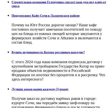
Строительная компания Геленджика спасает ваш дом под ключ от
сноса
Придорожное Кафе Сочи в Лазаревском районе
Почему на Юге России дорогие овощи? Наше кафе
постоянно получает замечания посетителей по поводу
цен на блюда из южных овощей которые закупаются у
фермерских хозяйств Сочи и Абхазии и включаются в
состав блюд.
Купить недвижимость Катара россиянам выгодно?
С этого 2024 года наша компания подписала договор с
крупнейшим застройщиком Государства Катар на право
продажи объектов недвижимости в Российской
Федерации по ипотеке без процентов и в рассрочку. Что
здесь интересного?
Лучших раков варим каждому Гурману
Получая заказ на доставку варёных раков в городе-
курорте Сочи, мы передаём заявку шеф-повару на
изготовление фирменного блюда и после готовности