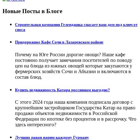
Новые Посты в Блоге
Строительная компания Геленджика спасает ваш дом под ключ от
сноса
Придорожное Кафе Сочи в Лазаревском районе
Почему на Юге России дорогие овощи? Наше кафе
постоянно получает замечания посетителей по поводу
цен на блюда из южных овощей которые закупаются у
фермерских хозяйств Сочи и Абхазии и включаются в
состав блюд.
Купить недвижимость Катара россиянам выгодно?
С этого 2024 года наша компания подписала договор с
крупнейшим застройщиком Государства Катар на право
продажи объектов недвижимости в Российской
Федерации по ипотеке без процентов и в рассрочку. Что
здесь интересного?
Лучших раков варим каждому Гурману