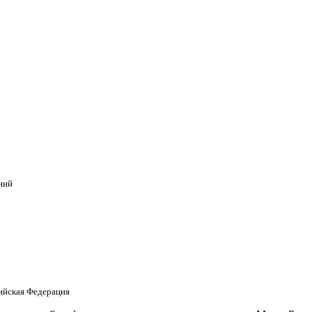
ний
сийская Федерация