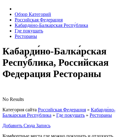
Обзор Категорий
Российская Федерация
Кабарди́но-Балка́рская Респу́блика
Где покушать
Рестораны
Кабарди́но-Балка́рская
Респу́блика, Российская
Федерация Рестораны
No Results
Категория сайта
Российская Федерация
»
Кабарди́но-
Балка́рская Респу́блика
»
Где покушать
»
Рестораны
Добавить Сюда Запись
Комфортные места где можно покушать и отдохнуть