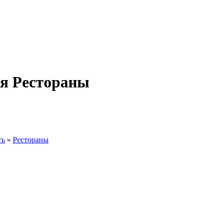
ия Рестораны
ть
»
Рестораны