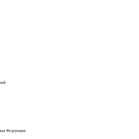
ний
кая Федерация