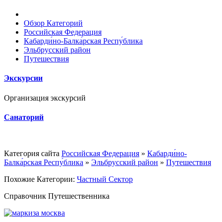
Обзор Категорий
Российская Федерация
Кабарди́но-Балка́рская Респу́блика
Эльбрусский район
Путешествия
Экскурсии
Организация экскурсий
Санаторий
Категория сайта
Российская Федерация
»
Кабарди́но-
Балка́рская Респу́блика
»
Эльбрусский район
»
Путешествия
Похожие Категории:
Частный Сектор
Справочник Путешественника