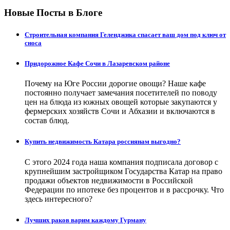
Новые Посты в Блоге
Строительная компания Геленджика спасает ваш дом под ключ от
сноса
Придорожное Кафе Сочи в Лазаревском районе
Почему на Юге России дорогие овощи? Наше кафе
постоянно получает замечания посетителей по поводу
цен на блюда из южных овощей которые закупаются у
фермерских хозяйств Сочи и Абхазии и включаются в
состав блюд.
Купить недвижимость Катара россиянам выгодно?
С этого 2024 года наша компания подписала договор с
крупнейшим застройщиком Государства Катар на право
продажи объектов недвижимости в Российской
Федерации по ипотеке без процентов и в рассрочку. Что
здесь интересного?
Лучших раков варим каждому Гурману