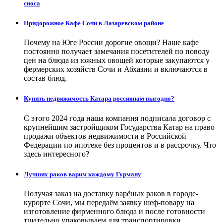
сноса
Придорожное Кафе Сочи в Лазаревском районе
Почему на Юге России дорогие овощи? Наше кафе
постоянно получает замечания посетителей по поводу
цен на блюда из южных овощей которые закупаются у
фермерских хозяйств Сочи и Абхазии и включаются в
состав блюд.
Купить недвижимость Катара россиянам выгодно?
С этого 2024 года наша компания подписала договор с
крупнейшим застройщиком Государства Катар на право
продажи объектов недвижимости в Российской
Федерации по ипотеке без процентов и в рассрочку. Что
здесь интересного?
Лучших раков варим каждому Гурману
Получая заказ на доставку варёных раков в городе-
курорте Сочи, мы передаём заявку шеф-повару на
изготовление фирменного блюда и после готовности
тщательно упаковываем для транспортировки.