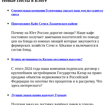
Новые Посты в Блоге
Строительная компания Геленджика спасает ваш дом под ключ от
сноса
Придорожное Кафе Сочи в Лазаревском районе
Почему на Юге России дорогие овощи? Наше кафе
постоянно получает замечания посетителей по поводу
цен на блюда из южных овощей которые закупаются у
фермерских хозяйств Сочи и Абхазии и включаются в
состав блюд.
Купить недвижимость Катара россиянам выгодно?
С этого 2024 года наша компания подписала договор с
крупнейшим застройщиком Государства Катар на право
продажи объектов недвижимости в Российской
Федерации по ипотеке без процентов и в рассрочку. Что
здесь интересного?
Лучших раков варим каждому Гурману
Получая заказ на доставку варёных раков в городе-