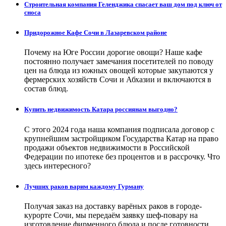
Строительная компания Геленджика спасает ваш дом под ключ от
сноса
Придорожное Кафе Сочи в Лазаревском районе
Почему на Юге России дорогие овощи? Наше кафе
постоянно получает замечания посетителей по поводу
цен на блюда из южных овощей которые закупаются у
фермерских хозяйств Сочи и Абхазии и включаются в
состав блюд.
Купить недвижимость Катара россиянам выгодно?
С этого 2024 года наша компания подписала договор с
крупнейшим застройщиком Государства Катар на право
продажи объектов недвижимости в Российской
Федерации по ипотеке без процентов и в рассрочку. Что
здесь интересного?
Лучших раков варим каждому Гурману
Получая заказ на доставку варёных раков в городе-
курорте Сочи, мы передаём заявку шеф-повару на
изготовление фирменного блюда и после готовности