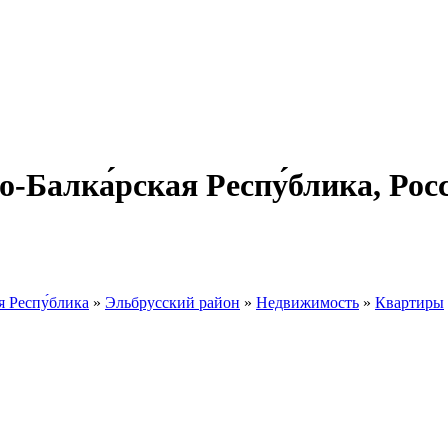
о-Балка́рская Респу́блика, Р
я Респу́блика
»
Эльбрусский район
»
Недвижимость
»
Квартиры