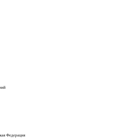
ний
кая Федерация