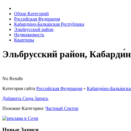
Обзор Категорий
Российская Федерация
Кабарди́но-Балка́рская Респу́блика
Эльбрусский район
Недвижимость
Квартиры
Эльбрусский район, Кабарди́н
No Results
Категория сайта
Российская Федерация
»
Кабарди́но-Балка́рска
Добавить Сюда Запись
Похожие Категории:
Частный Сектор
Новые Записи