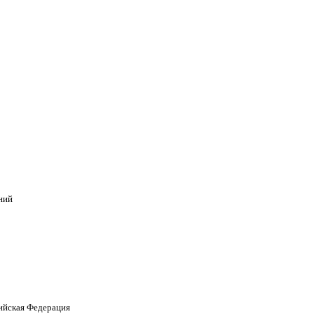
ний
сийская Федерация