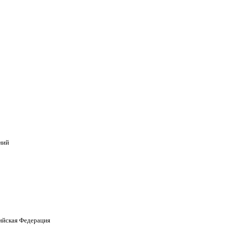
ний
сийская Федерация