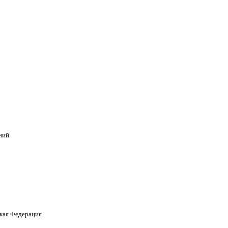
ний
кая Федерация