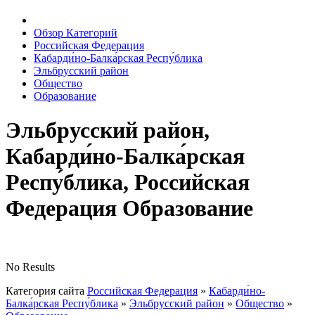
Обзор Категорий
Российская Федерация
Кабарди́но-Балка́рская Респу́блика
Эльбрусский район
Общество
Образование
Эльбрусский район,
Кабарди́но-Балка́рская
Респу́блика, Российская
Федерация Образование
No Results
Категория сайта
Российская Федерация
»
Кабарди́но-
Балка́рская Респу́блика
»
Эльбрусский район
»
Общество
»