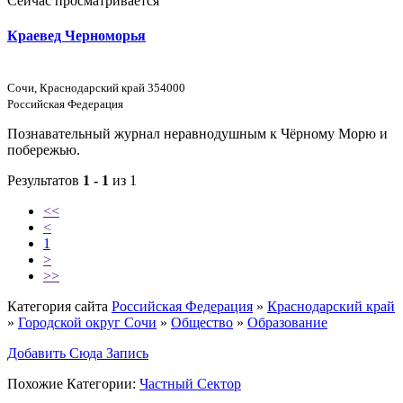
Сейчас просматривается
Краевед Черноморья
Сочи, Краснодарский край 354000
Российская Федерация
Познавательный журнал неравнодушным к Чёрному Морю и
побережью.
Результатов
1 - 1
из 1
<<
<
1
>
>>
Категория сайта
Российская Федерация
»
Краснодарский край
»
Городской округ Сочи
»
Общество
»
Образование
Добавить Сюда Запись
Похожие Категории:
Частный Сектор