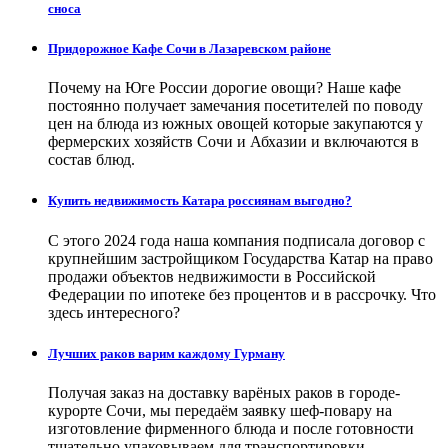
сноса
Придорожное Кафе Сочи в Лазаревском районе
Почему на Юге России дорогие овощи? Наше кафе
постоянно получает замечания посетителей по поводу
цен на блюда из южных овощей которые закупаются у
фермерских хозяйств Сочи и Абхазии и включаются в
состав блюд.
Купить недвижимость Катара россиянам выгодно?
С этого 2024 года наша компания подписала договор с
крупнейшим застройщиком Государства Катар на право
продажи объектов недвижимости в Российской
Федерации по ипотеке без процентов и в рассрочку. Что
здесь интересного?
Лучших раков варим каждому Гурману
Получая заказ на доставку варёных раков в городе-
курорте Сочи, мы передаём заявку шеф-повару на
изготовление фирменного блюда и после готовности
тщательно упаковываем для транспортировки.