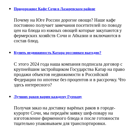
Придорожное Кафе Сочи в Лазаревском районе
Почему на Юге России дорогие овощи? Наше кафе
постоянно получает замечания посетителей по поводу
цен на блюда из южных овощей которые закупаются у
фермерских хозяйств Сочи и Абхазии и включаются в
состав блюд.
Купить недвижимость Катара россиянам выгодно?
С этого 2024 года наша компания подписала договор с
крупнейшим застройщиком Государства Катар на право
продажи объектов недвижимости в Российской
Федерации по ипотеке без процентов и в рассрочку. Что
здесь интересного?
Лучших раков варим каждому Гурману
Получая заказ на доставку варёных раков в городе-
курорте Сочи, мы передаём заявку шеф-повару на
изготовление фирменного блюда и после готовности
тщательно упаковываем для транспортировки.