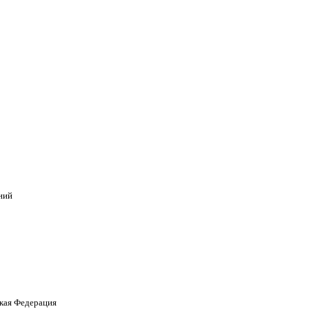
ний
кая Федерация