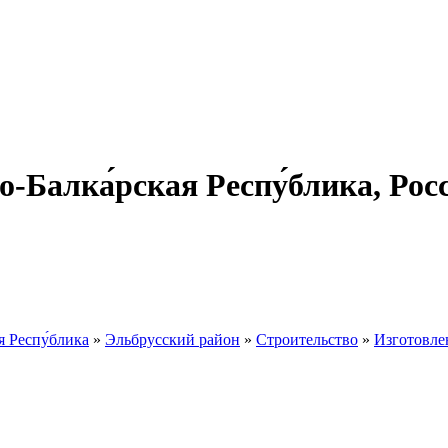
о-Балка́рская Респу́блика, Ро
я Респу́блика
»
Эльбрусский район
»
Строительство
»
Изготовле