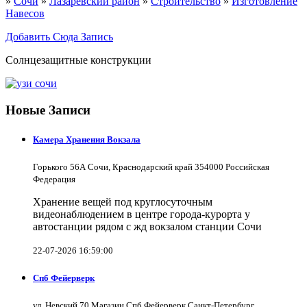
»
Сочи
»
Лазаревский район
»
Строительство
»
Изготовление
Навесов
Добавить Сюда Запись
Солнцезащитные конструкции
Новые Записи
Камера Хранения Вокзала
Горького 56А Сочи, Краснодарский край 354000 Российская
Федерация
Хранение вещей под круглосуточным
видеонаблюдением в центре города-курорта у
автостанции рядом с жд вокзалом станции Сочи
22-07-2026 16:59:00
Спб Фейерверк
ул. Невский 70 Магазин Спб Фейерверк Санкт-Петербург,