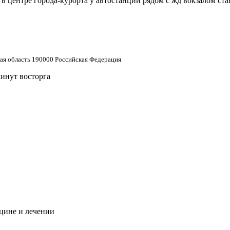
 центре города-курорта у автостанции рядом с жд вокзалом ст
кая область 190000 Российская Федерация
минут восторга
цине и лечении