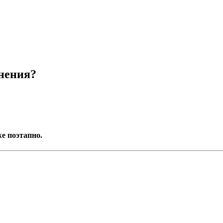
лнения?
е поэтапно.