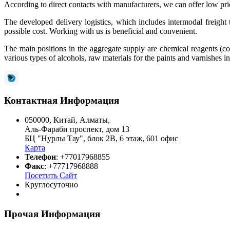
According to direct contacts with manufacturers, we can offer low price
The developed delivery logistics, which includes intermodal freight 
possible cost. Working with us is beneficial and convenient.
The main positions in the aggregate supply are chemical reagents (col
various types of alcohols, raw materials for the paints and varnishes i
Контактная Информация
050000
,
Китай
,
Алматы
,
Аль-Фараби проспект, дом 13
БЦ "Нурлы Тау", блок 2В, 6 этаж, 601 офис
Карта
Телефон
:
+77017968855
Факс
:
+77717968888
Посетить Сайт
Круглосуточно
Прочая Информация