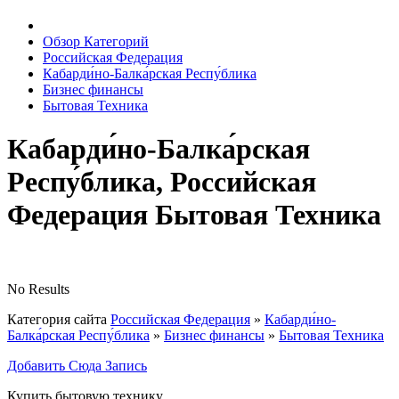
Обзор Категорий
Российская Федерация
Кабарди́но-Балка́рская Респу́блика
Бизнес финансы
Бытовая Техника
Кабарди́но-Балка́рская
Респу́блика, Российская
Федерация Бытовая Техника
No Results
Категория сайта
Российская Федерация
»
Кабарди́но-
Балка́рская Респу́блика
»
Бизнес финансы
»
Бытовая Техника
Добавить Сюда Запись
Купить бытовую технику