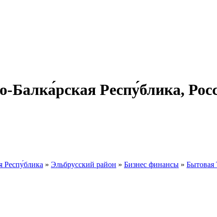
о-Балка́рская Респу́блика, Р
я Респу́блика
»
Эльбрусский район
»
Бизнес финансы
»
Бытовая 