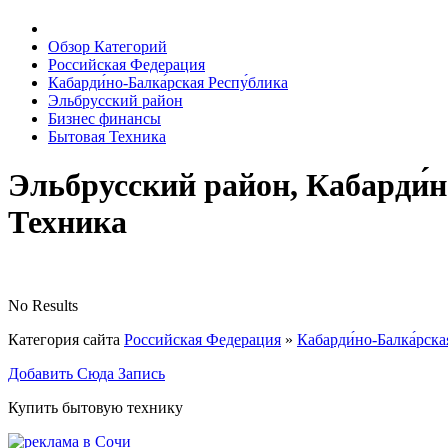
Обзор Категорий
Российская Федерация
Кабарди́но-Балка́рская Респу́блика
Эльбрусский район
Бизнес финансы
Бытовая Техника
Эльбрусский район, Кабарди́н
Техника
No Results
Категория сайта
Российская Федерация
»
Кабарди́но-Балка́рска
Добавить Сюда Запись
Купить бытовую технику