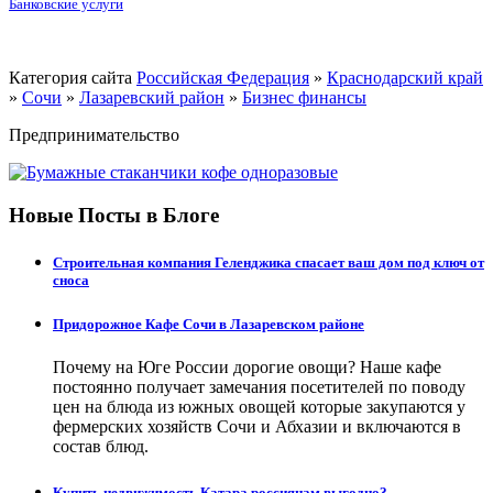
Банковские услуги
Категория сайта
Российская Федерация
»
Краснодарский край
»
Сочи
»
Лазаревский район
»
Бизнес финансы
Предпринимательство
Новые Посты в Блоге
Строительная компания Геленджика спасает ваш дом под ключ от
сноса
Придорожное Кафе Сочи в Лазаревском районе
Почему на Юге России дорогие овощи? Наше кафе
постоянно получает замечания посетителей по поводу
цен на блюда из южных овощей которые закупаются у
фермерских хозяйств Сочи и Абхазии и включаются в
состав блюд.
Купить недвижимость Катара россиянам выгодно?