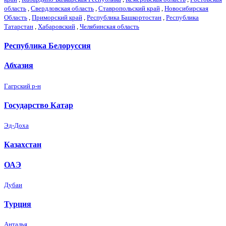
область
,
Свердловская область
,
Ставропольский край
,
Новосибирская
Область
,
Приморский край
,
Республика Башкортостан
,
Республика
Татарстан
,
Хабаровский
,
Челябинская область
Республика Белоруссия
Абхазия
Гагрский р-н
Государство Катар
Эд-Доха
Казахстан
ОАЭ
Дубаи
Турция
Анталья