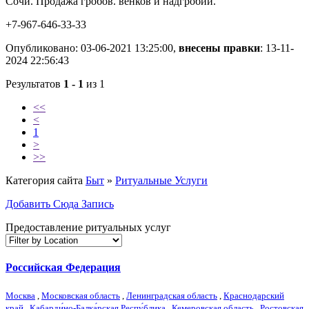
Сочи. Продажа гробов. венков и надгробий.
+7-967-646-33-33
Опубликовано: 03-06-2021 13:25:00,
внесены правки
: 13-11-
2024 22:56:43
Результатов
1 - 1
из 1
<<
<
1
>
>>
Категория сайта
Быт
»
Ритуальные Услуги
Добавить Сюда Запись
Предоставление ритуальных услуг
Российская Федерация
Москва
,
Московская область
,
Ленинградская область
,
Краснодарский
край
,
Кабарди́но-Балка́рская Респу́блика
,
Кемеровская область
,
Ростовская