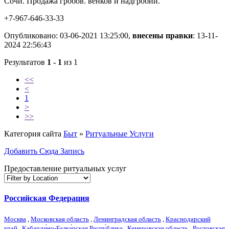
Сочи. Продажа гробов. венков и надгробий.
+7-967-646-33-33
Опубликовано: 03-06-2021 13:25:00,
внесены правки
: 13-11-
2024 22:56:43
Результатов
1 - 1
из 1
<<
<
1
>
>>
Категория сайта
Быт
»
Ритуальные Услуги
Добавить Сюда Запись
Предоставление ритуальных услуг
Российская Федерация
Москва
,
Московская область
,
Ленинградская область
,
Краснодарский
край
,
Кабарди́но-Балка́рская Респу́блика
,
Кемеровская область
,
Ростовская