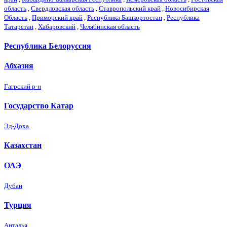
область
,
Свердловская область
,
Ставропольский край
,
Новосибирская
Область
,
Приморский край
,
Республика Башкортостан
,
Республика
Татарстан
,
Хабаровский
,
Челябинская область
Республика Белоруссия
Абхазия
Гагрский р-н
Государство Катар
Эд-Доха
Казахстан
ОАЭ
Дубаи
Турция
Анталья