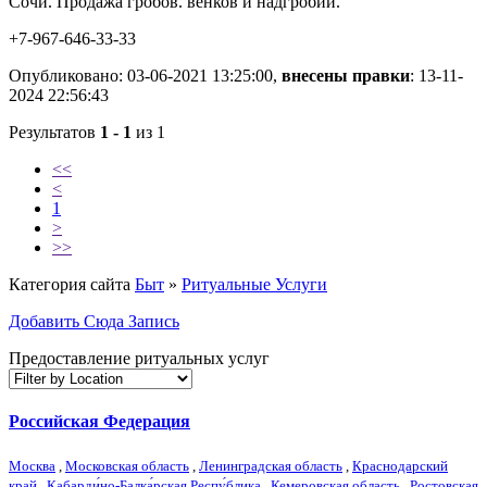
Сочи. Продажа гробов. венков и надгробий.
+7-967-646-33-33
Опубликовано: 03-06-2021 13:25:00,
внесены правки
: 13-11-
2024 22:56:43
Результатов
1 - 1
из 1
<<
<
1
>
>>
Категория сайта
Быт
»
Ритуальные Услуги
Добавить Сюда Запись
Предоставление ритуальных услуг
Российская Федерация
Москва
,
Московская область
,
Ленинградская область
,
Краснодарский
край
,
Кабарди́но-Балка́рская Респу́блика
,
Кемеровская область
,
Ростовская