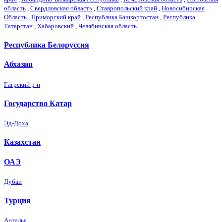
область
,
Свердловская область
,
Ставропольский край
,
Новосибирская
Область
,
Приморский край
,
Республика Башкортостан
,
Республика
Татарстан
,
Хабаровский
,
Челябинская область
Республика Белоруссия
Абхазия
Гагрский р-н
Государство Катар
Эд-Доха
Казахстан
ОАЭ
Дубаи
Турция
Анталья